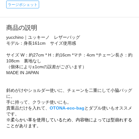
ラージポシェット
商品の説明
yucchino｜ユッキーノ レザーバッグ
モデル：身長161cm サイズ使用感
サイズ W：約27cm * H：約16cm *マチ：4cm *チェーン長さ：約
108cm 裏地なし
（個体により±1cmの誤差がございます）
MADE IN JAPAN
斜めがけやショルダー使いに、チェーンを二重にして小脇バッグ
に。
手に持って、クラッチ使いにも。
貴重品だけを入れて、
OTONA-eco-bag
とダブル使いもオススメ
です。
※柔らかい革を使用しているため、内容物によっては型崩れする
ことがあります。