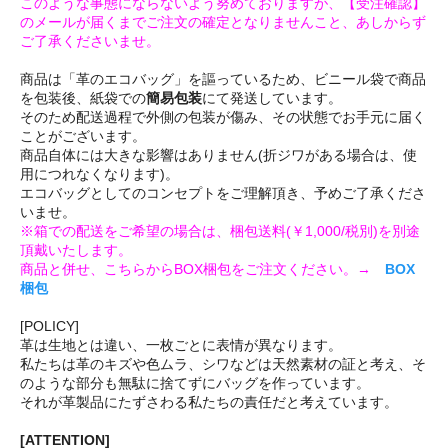
このような事態にならないよう努めておりますが、【受注確認】
のメールが届くまでご注文の確定となりませんこと、あしからず
ご了承くださいませ。
商品は「革のエコバッグ」を謳っているため、ビニール袋で商品
を包装後、紙袋での
簡易包装
にて発送しています。
そのため配送過程で外側の包装が傷み、その状態でお手元に届く
ことがございます。
商品自体には大きな影響はありません(折ジワがある場合は、使
用につれなくなります)。
エコバッグとしてのコンセプトをご理解頂き、予めご了承くださ
いませ。
※箱での配送をご希望の場合は、梱包送料(￥1,000/税別)を別途
頂戴いたします。
商品と併せ、こちらからBOX梱包をご注文ください。→
BOX
梱包
[POLICY]
革は生地とは違い、一枚ごとに表情が異なります。
私たちは革のキズや色ムラ、シワなどは天然素材の証と考え、そ
のような部分も無駄に捨てずにバッグを作っています。
それが革製品にたずさわる私たちの責任だと考えています。
[ATTENTION]