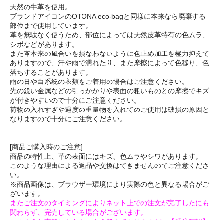
天然の牛革を使用。
ブランドアイコンのOTONA eco-bagと同様に本来なら廃棄する
部位まで使用しています。
革を無駄なく使うため、部位によっては天然皮革特有の色ムラ、
シボなどがあります。
また革本来の風合いを損なわないように色止め加工を極力抑えて
ありますので、汗や雨で濡れたり、また摩擦によって色移り、色
落ちすることがあります。
雨の日や白系統の衣類をご着用の場合はご注意ください。
先の鋭い金属などの引っかかりや表面の粗いものとの摩擦でキズ
が付きやすいので十分にご注意ください。
荷物の入れすぎや過度の重量物を入れてのご使用は破損の原因と
なりますので十分にご注意ください。
[商品ご購入時のご注意]
商品の特性上、革の表面にはキズ、色ムラやシワがあります。
このような理由による返品や交換はできませんのでご注意くださ
い。
※商品画像は、ブラウザー環境により実際の色と異なる場合がご
ざいます。
またご注文のタイミングによりネット上での注文が完了したにも
関わらず、完売している場合がございます。