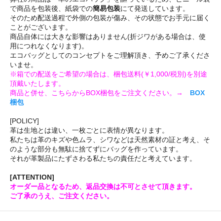
で商品を包装後、紙袋での
簡易包装
にて発送しています。
そのため配送過程で外側の包装が傷み、その状態でお手元に届く
ことがございます。
商品自体には大きな影響はありません(折ジワがある場合は、使
用につれなくなります)。
エコバッグとしてのコンセプトをご理解頂き、予めご了承くださ
いませ。
※箱での配送をご希望の場合は、梱包送料(￥1,000/税別)を別途
頂戴いたします。
商品と併せ、こちらからBOX梱包をご注文ください。→
BOX
梱包
[POLICY]
革は生地とは違い、一枚ごとに表情が異なります。
私たちは革のキズや色ムラ、シワなどは天然素材の証と考え、そ
のような部分も無駄に捨てずにバッグを作っています。
それが革製品にたずさわる私たちの責任だと考えています。
[ATTENTION]
オーダー品となるため、返品交換は不可とさせて頂きます。
ご了承のうえ、ご注文ください。