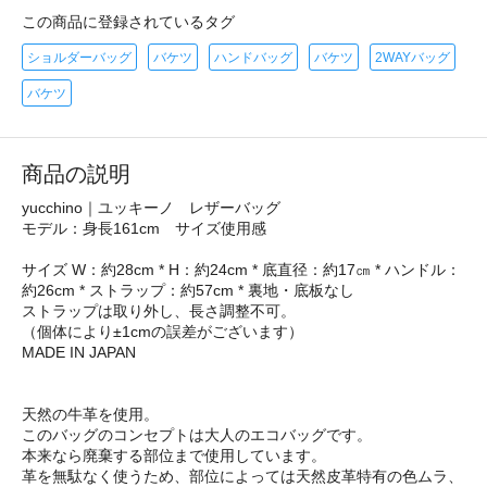
この商品に登録されているタグ
ショルダーバッグ
バケツ
ハンドバッグ
バケツ
2WAYバッグ
バケツ
商品の説明
yucchino｜ユッキーノ レザーバッグ
モデル：身長161cm サイズ使用感
サイズ W：約28cm * H：約24cm * 底直径：約17㎝ * ハンドル：
約26cm * ストラップ：約57cm * 裏地・底板なし
ストラップは取り外し、長さ調整不可。
（個体により±1cmの誤差がございます）
MADE IN JAPAN
天然の牛革を使用。
このバッグのコンセプトは大人のエコバッグです。
本来なら廃棄する部位まで使用しています。
革を無駄なく使うため、部位によっては天然皮革特有の色ムラ、