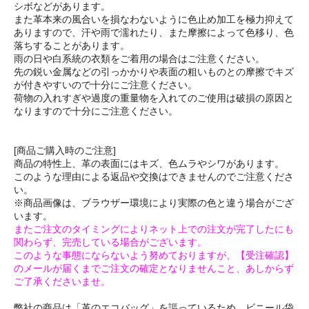
シボなどがあります。
また革本来の風合いを損なわないように色止め加工を極力抑えて
ありますので、汗や雨で濡れたり、また摩擦によって色移り、色
落ちすることがあります。
雨の日や白系統の衣類をご着用の場合はご注意ください。
先の鋭い金属などの引っかかりや表面の粗いものとの摩擦でキズ
が付きやすいので十分にご注意ください。
荷物の入れすぎや過度の重量物を入れてのご使用は破損の原因と
なりますので十分にご注意ください。
[商品ご購入時のご注意]
商品の特性上、革の表面にはキズ、色ムラやシワがあります。
このような理由による返品や交換はできませんのでご注意くださ
い。
※商品画像は、ブラウザー環境により実際の色と違う場合がござ
います。
またご注文のタイミングによりネット上での注文が完了したにも
関わらず、完売している場合がございます。
このような事態にならないよう努めておりますが、【受注確認】
のメールが届くまでご注文の確定となりませんこと、あしからず
ご了承くださいませ。
弊社の商品は「革のエコバッグ」を謳っているため、ビニール袋