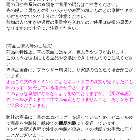
雨の日や白系統の衣類をご着用の場合はご注意ください。
先の鋭い金属などの引っかかりや表面の粗いものとの摩擦でキズ
が付きやすいので十分にご注意ください。
荷物の入れすぎや過度の重量物を入れてのご使用は破損の原因と
なりますので十分にご注意ください。
[商品ご購入時のご注意]
商品の特性上、革の表面にはキズ、色ムラやシワがあります。
このような理由による返品や交換はできませんのでご注意くださ
い。
※商品画像は、ブラウザー環境により実際の色と違う場合がござ
います。
またご注文のタイミングによりネット上での注文が完了したにも
関わらず、完売している場合がございます。
このような事態にならないよう努めておりますが、【受注確認】
のメールが届くまでご注文の確定となりませんこと、あしからず
ご了承くださいませ。
弊社の商品は「革のエコバッグ」を謳っているため、ビニール袋
で商品を包装後、紙袋での
簡易包装
にて発送しています。
そのため配送過程で外側の包装が傷み、その状態でお手元に届く
ことがございます。