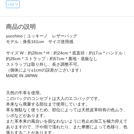
バケツ
商品の説明
yucchino｜ユッキーノ レザーバッグ
モデル：身長161cm サイズ使用感
サイズ W：約28cm * H：約24cm * 底直径：約17㎝ * ハンドル：
約26cm * ストラップ：約57cm * 裏地・底板なし
ストラップは取り外し、長さ調整不可。
（個体により±1cmの誤差がございます）
MADE IN JAPAN
天然の牛革を使用。
このバッグのコンセプトは大人のエコバッグです。
本来なら廃棄する部位まで使用しています。
革を無駄なく使うため、部位によっては天然皮革特有の色ムラ、
シボなどがあります。
また革本来の風合いを損なわないように色止め加工を極力抑えて
ありますので、汗や雨で濡れたり、また摩擦によって色移り、色
落ちすることがあります。