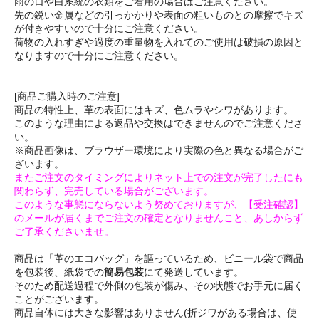
雨の日や白系統の衣類をご着用の場合はご注意ください。
先の鋭い金属などの引っかかりや表面の粗いものとの摩擦でキズ
が付きやすいので十分にご注意ください。
荷物の入れすぎや過度の重量物を入れてのご使用は破損の原因と
なりますので十分にご注意ください。
[商品ご購入時のご注意]
商品の特性上、革の表面にはキズ、色ムラやシワがあります。
このような理由による返品や交換はできませんのでご注意くださ
い。
※商品画像は、ブラウザー環境により実際の色と異なる場合がご
ざいます。
またご注文のタイミングによりネット上での注文が完了したにも
関わらず、完売している場合がございます。
このような事態にならないよう努めておりますが、【受注確認】
のメールが届くまでご注文の確定となりませんこと、あしからず
ご了承くださいませ。
商品は「革のエコバッグ」を謳っているため、ビニール袋で商品
を包装後、紙袋での
簡易包装
にて発送しています。
そのため配送過程で外側の包装が傷み、その状態でお手元に届く
ことがございます。
商品自体には大きな影響はありません(折ジワがある場合は、使