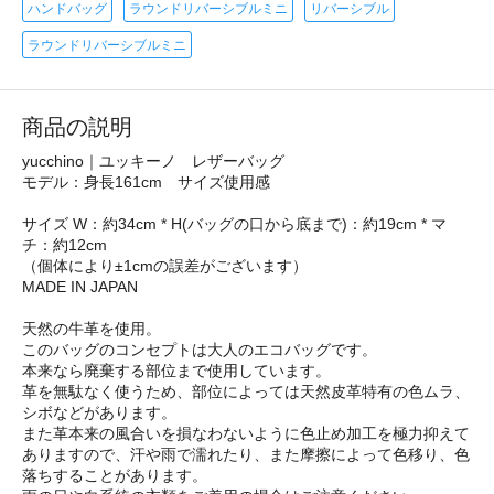
ハンドバッグ
ラウンドリバーシブルミニ
リバーシブル
ラウンドリバーシブルミニ
商品の説明
yucchino｜ユッキーノ レザーバッグ
モデル：身長161cm サイズ使用感
サイズ W：約34cm * H(バッグの口から底まで)：約19cm * マ
チ：約12cm
（個体により±1cmの誤差がございます）
MADE IN JAPAN
天然の牛革を使用。
このバッグのコンセプトは大人のエコバッグです。
本来なら廃棄する部位まで使用しています。
革を無駄なく使うため、部位によっては天然皮革特有の色ムラ、
シボなどがあります。
また革本来の風合いを損なわないように色止め加工を極力抑えて
ありますので、汗や雨で濡れたり、また摩擦によって色移り、色
落ちすることがあります。