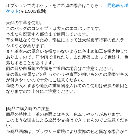
オプションで内ポケットをご希望の場合はこちら→
同色吊りポ
ケット
(￥1,500/税別)
天然の牛革を使用。
このバッグのコンセプトは大人のエコバッグです。
本来なら廃棄する部位まで使用しています。
革を無駄なく使うため、部位によっては天然皮革特有の色ムラ、
シボなどがあります。
また革本来の風合いを損なわないように色止め加工を極力抑えて
ありますので、汗や雨で濡れたり、また摩擦によって色移り、色
落ちすることがあります。
雨の日や白系統の衣類をご着用の場合はご注意ください。
先の鋭い金属などの引っかかりや表面の粗いものとの摩擦でキズ
が付きやすいので十分にご注意ください。
荷物の入れすぎや過度の重量物を入れてのご使用は破損の原因と
なりますので十分にご注意ください。
[商品ご購入時のご注意]
商品の特性上、革の表面にはキズ、色ムラやシワがあります。
このような理由による返品や交換はできませんのでご注意くださ
い。
※商品画像は、ブラウザー環境により実際の色と異なる場合がご