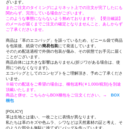
ざいます。
またご注文のタイミングによりネット上での注文が完了したにも
関わらず、完売している場合がございます。
このような事態にならないよう努めておりますが、【受注確認】
のメールが届くまでご注文の確定となりませんこと、あしからず
ご了承くださいませ。
商品は「革のエコバッグ」を謳っているため、ビニール袋で商品
を包装後、紙袋での
簡易包装
にて発送しています。
そのため配送過程で外側の包装が傷み、その状態でお手元に届く
ことがございます。
商品自体には大きな影響はありません(折ジワがある場合は、使
用につれなくなります)。
エコバッグとしてのコンセプトをご理解頂き、予めご了承くださ
いませ。
※箱での配送をご希望の場合は、梱包送料(￥1,000/税別)を別途
頂戴いたします。
商品と併せ、こちらからBOX梱包をご注文ください。→
BOX
梱包
[POLICY]
革は生地とは違い、一枚ごとに表情が異なります。
私たちは革のキズや色ムラ、シワなどは天然素材の証と考え、そ
のような部分も無駄に捨てずにバッグを作っています。