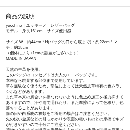
商品の説明
yucchino｜ユッキーノ レザーバッグ
モデル：身長161cm サイズ使用感
サイズ W：約44cm * H(バッグの口から底まで)：約22cm * マ
チ：約18cm
（個体により±1cmの誤差がございます）
MADE IN JAPAN
天然の牛革を使用。
このバッグのコンセプトは大人のエコバッグです。
本来なら廃棄する部位まで使用しています。
革を無駄なく使うため、部位によっては天然皮革特有の色ムラ、
シボなどがあります。
また革本来の風合いを損なわないように色止め加工を極力抑えて
ありますので、汗や雨で濡れたり、また摩擦によって色移り、色
落ちすることがあります。
雨の日や白系統の衣類をご着用の場合はご注意ください。
先の鋭い金属などの引っかかりや表面の粗いものとの摩擦でキズ
が付きやすいので十分にご注意ください。