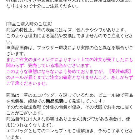
荷物の入れすぎや過度の重量物を入れてのご使用は破損の原因と
なりますので十分にご注意ください。
[商品ご購入時のご注意]
商品の特性上、革の表面にはキズ、色ムラやシワがあります。
このような理由による返品や交換はできませんのでご注意くださ
い。
※商品画像は、ブラウザー環境により実際の色と異なる場合がご
ざいます。
またご注文のタイミングによりネット上での注文が完了したにも
関わらず、完売している場合がございます。
このような事態にならないよう努めておりますが、【受注確認】
のメールが届くまでご注文の確定となりませんこと、あしからず
ご了承くださいませ。
商品は「革のエコバッグ」を謳っているため、ビニール袋で商品
を包装後、紙袋での
簡易包装
にて発送しています。
そのため配送過程で外側の包装が傷み、その状態でお手元に届く
ことがございます。
商品自体には大きな影響はありません(折ジワがある場合は、使
用につれなくなります)。
エコバッグとしてのコンセプトをご理解頂き、予めご了承くださ
いませ。