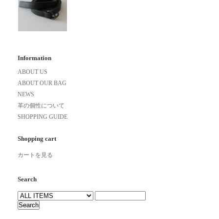
Information
ABOUT US
ABOUT OUR BAG
NEWS
革の個性について
SHOPPING GUIDE
Shopping cart
カートを見る
Search