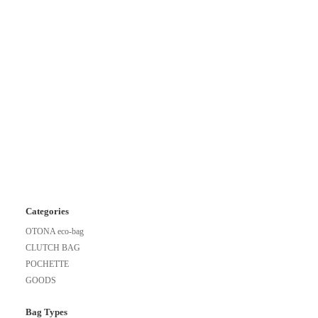
Categories
OTONA eco-bag
CLUTCH BAG
POCHETTE
GOODS
Bag Types