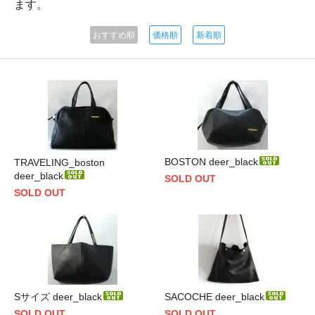
ます。
おすすめ順
価格順
新着順
BOSTON deer_black
TRAVELING_boston
deer_black
SOLD OUT
SOLD OUT
Sサイズ deer_black
SACOCHE deer_black
SOLD OUT
SOLD OUT