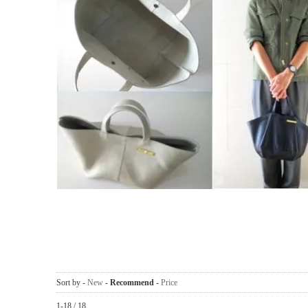
Sort by -
New
-
Recommend
-
Price
1-18 / 18