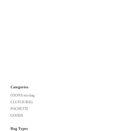
Categories
OTONA eco-bag
CLUTCH BAG
POCHETTE
GOODS
Bag Types