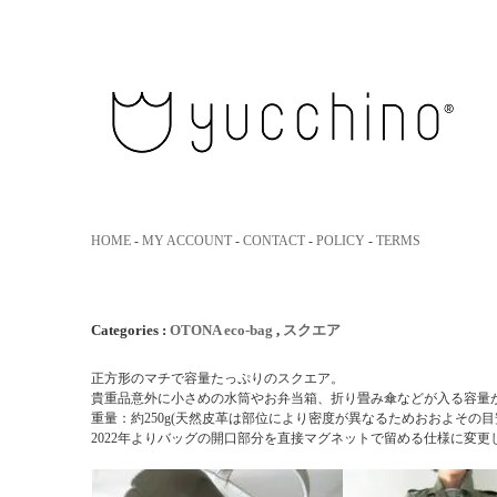
yucchino｜ユッキーノ 大人のた
HOME
-
MY ACCOUNT
-
CONTACT
-
POLICY
-
TERMS
Categories :
OTONA eco-bag
,
スクエア
正方形のマチで容量たっぷりのスクエア。
貴重品意外に小さめの水筒やお弁当箱、折り畳み傘などが入る容量
重量：約250g(天然皮革は部位により密度が異なるためおおよその
2022年よりバッグの開口部分を直接マグネットで留める仕様に変更