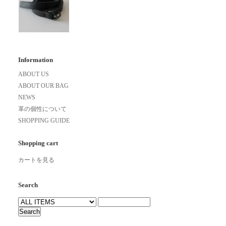
Information
ABOUT US
ABOUT OUR BAG
NEWS
革の個性について
SHOPPING GUIDE
Shopping cart
カートを見る
Search