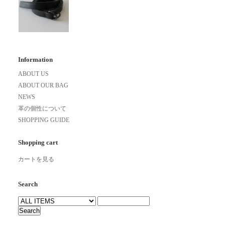
Information
ABOUT US
ABOUT OUR BAG
NEWS
革の個性について
SHOPPING GUIDE
Shopping cart
カートを見る
Search