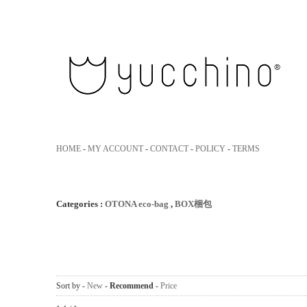
yucchino｜ユッキーノ 大人のた
HOME
-
MY ACCOUNT
-
CONTACT
-
POLICY
-
TERMS
Categories :
OTONA eco-bag
,
BOX梱包
Sort by -
New
-
Recommend
-
Price