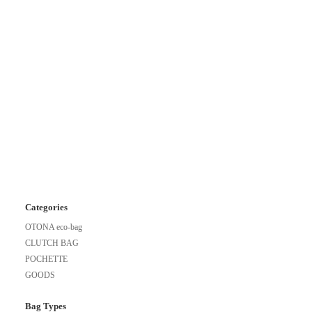
Categories
OTONA eco-bag
CLUTCH BAG
POCHETTE
GOODS
Bag Types