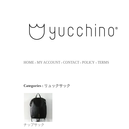
yucchino｜ユッキーノ 大人のた
HOME
-
MY ACCOUNT
-
CONTACT
-
POLICY
-
TERMS
Categories :
リュックサック
ナップサック