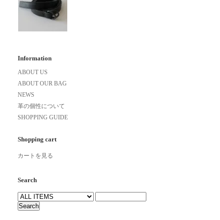
Information
ABOUT US
ABOUT OUR BAG
NEWS
革の個性について
SHOPPING GUIDE
Shopping cart
カートを見る
Search