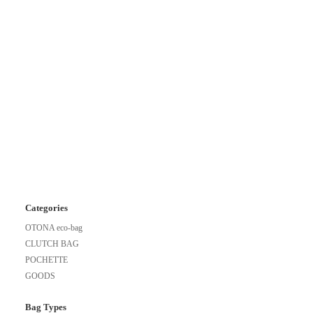
Categories
OTONA eco-bag
CLUTCH BAG
POCHETTE
GOODS
Bag Types