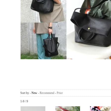
Sort by -
New
-
Recommend
-
Price
1-9 / 9