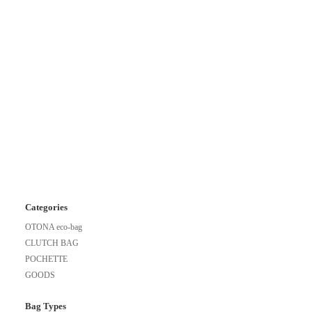
Categories
OTONA eco-bag
CLUTCH BAG
POCHETTE
GOODS
Bag Types