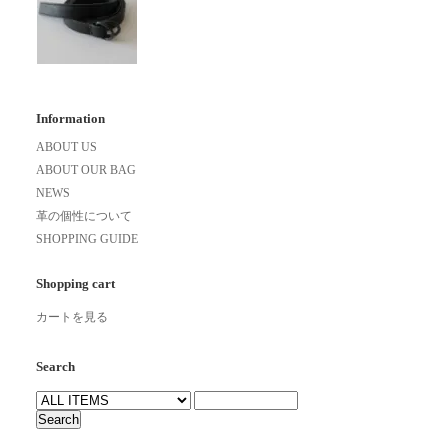
Information
ABOUT US
ABOUT OUR BAG
NEWS
革の個性について
SHOPPING GUIDE
Shopping cart
カートを見る
Search