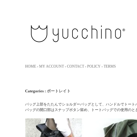
yucchino｜ユッキーノ 大人のた
HOME
-
MY ACCOUNT
-
CONTACT
-
POLICY
-
TERMS
Categories :
ポートレイト
バッグ上部をたたんでショルダーバッグとして、ハンドルでトートバ
バッグの開口部はスナップボタン留め、トートバッグでの使用のとき